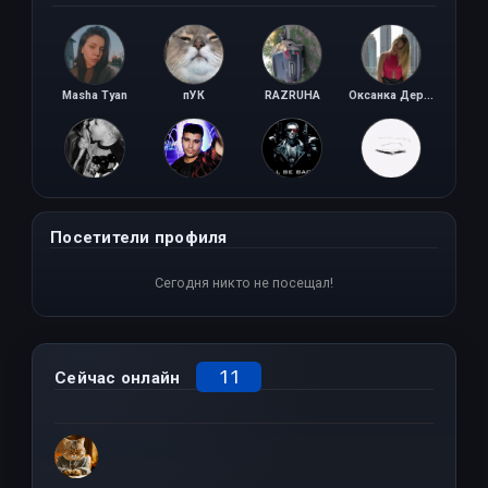
Masha Tyan
пУК
RAZRUHA
Оксанка Дернерова
THEORYONLEANCE
FIKS
TERMINATOR
KIBR_RAMEN
Посетители профиля
Сегодня никто не посещал!
11
Сейчас онлайн