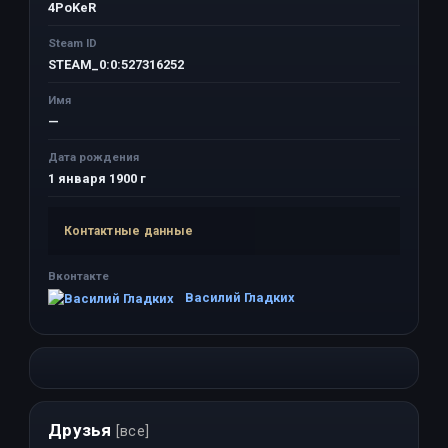
4PoKeR
Steam ID
STEAM_0:0:527316252
Имя
—
Дата рождения
1 января 1900 г
Контактные данные
Вконтакте
Василий Гладких
Друзья
[все]