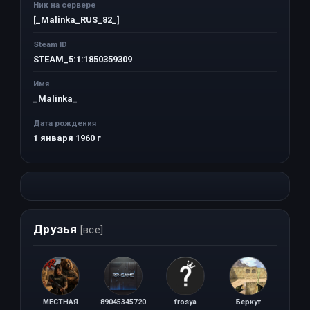
Ник на сервере
[_Malinka_RUS_82_]
Steam ID
STEAM_5:1:1850359309
Имя
_Malinka_
Дата рождения
1 января 1960 г
Друзья
[все]
МЕСТНАЯ
89045345720
frosya
Беркут