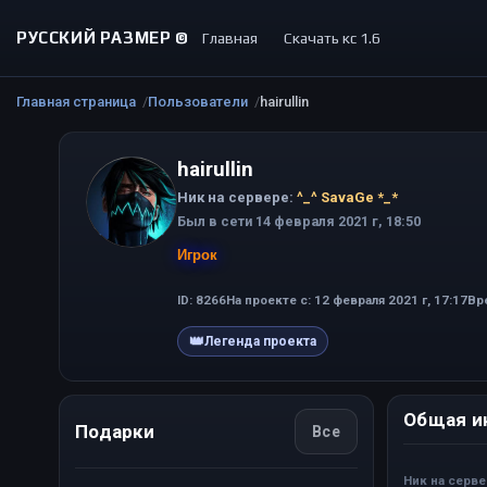
РУССКИЙ РАЗМЕР ©
Главная
Скачать кс 1.6
Главная страница
Пользователи
hairullin
hairullin
Ник на сервере:
^_^ SavaGe *_*
Был в сети 14 февраля 2021 г, 18:50
Игрок
ID: 8266
На проекте с: 12 февраля 2021 г, 17:17
Вре
👑
Легенда проекта
Общая и
Подарки
Все
Ник на серв