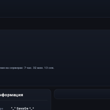
мя на серверах: 7 час. 32 мин. 13 сек.
нформация
^_^ SavaGe *_*
ере