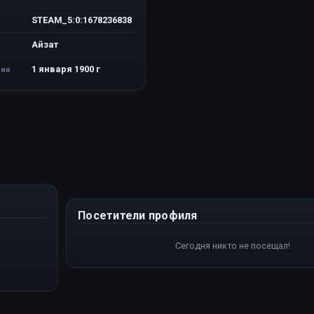
STEAM_5:0:1678236838
Айзат
1 января 1900 г
ия
Посетители профиля
Сегодня никто не посещал!