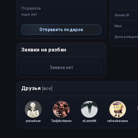
Подарков
ещё нет
Steam ID
Имя
Отправить подарок
Дата рожден
Заявки на разбан
Заявок нет
Друзья
[все]
paradoxe
Tadjikistanec
eLemeNt
rufruskasava