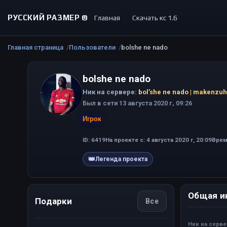
РУССКИЙ РАЗМЕР ©
Главная
Скачать кс 1.6
Главная страница
Пользователи
bolshe ne nado
bolshe ne nado
Ник на сервере:
bol’she ne nado | makenzu
Был в сети 13 августа 2020 г, 09:26
Игрок
ID: 6419
На проекте с: 4 августа 2020 г, 20:09
Время
👑
Легенда проекта
Общая и
Подарки
Все
Ник на серв