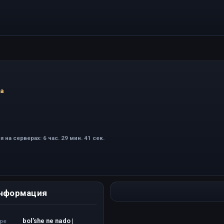
ha
 на серверах: 6 час. 29 мин. 41 сек.
нформация
bol’she ne nado |
ере