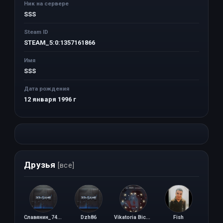
Ник на сервере
SSS
Steam ID
STEAM_5:0:1357161866
Имя
SSS
Дата рождения
12 января 1996 г
Друзья
[все]
Славянин_74rus
Dzh86
Vikatoria Bichan
Fish