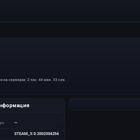
я на серверах: 2 час. 44 мин. 33 сек.
нформация
—
ере
STEAM_5:0:2002304254