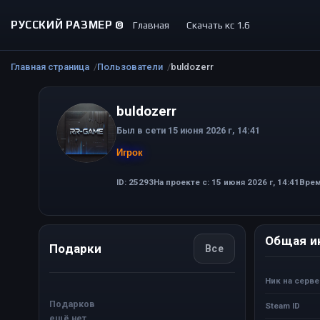
РУССКИЙ РАЗМЕР ©
Главная
Скачать кс 1.6
Главная страница
Пользователи
buldozerr
buldozerr
Был в сети 15 июня 2026 г, 14:41
Игрок
ID: 25293
На проекте с: 15 июня 2026 г, 14:41
Врем
Общая и
Подарки
Все
Ник на серв
Подарков
Steam ID
ещё нет