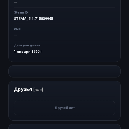
—
Steam ID
STEAM_5:1:715839945
Имя
—
Дата рождения
1 января 1960 г
Друзья
[все]
Друзей нет