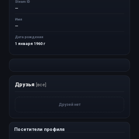
Steam ID
—
Имя
—
Дата рождения
1 января 1960 г
Друзья
[все]
Друзей нет
Посетители профиля