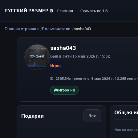
РУССКИЙ РАЗМЕР ©
Главная
Скачать кс 1.6
Главная страница
Пользователи
sasha043
sasha043
Был в сети 15 мая 2026 г, 15:02
Игрок
ID: 25052
На проекте с: 8 мая 2026 г, 12:28
Время н
🎮
Игрок RR
Общая и
Подарки
Все
Ник на серв