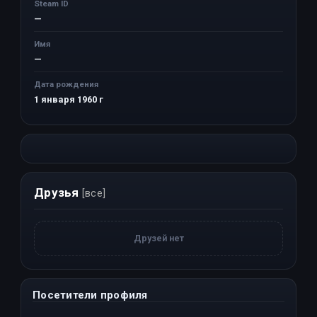
Steam ID
—
Имя
—
Дата рождения
1 января 1960 г
Друзья
[все]
Друзей нет
Посетители профиля