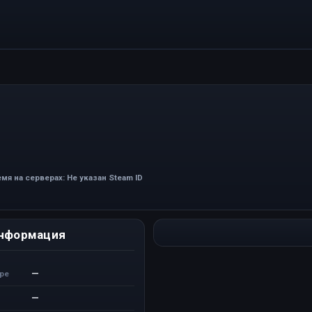
мя на серверах: Не указан Steam ID
нформация
—
ере
—