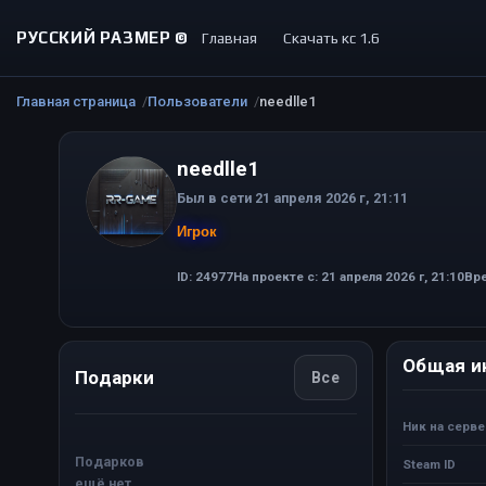
РУССКИЙ РАЗМЕР ©
Главная
Скачать кс 1.6
Главная страница
Пользователи
needlle1
needlle1
Был в сети 21 апреля 2026 г, 21:11
Игрок
ID: 24977
На проекте с: 21 апреля 2026 г, 21:10
Вре
Общая и
Подарки
Все
Ник на серв
Подарков
Steam ID
ещё нет