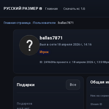
РУССКИЙ РАЗМЕР ©
Главная
Скачать кс 1.6
Главная страница
Пользователи
ballas7871
ballas7871
Был в сети 18 апреля 2026 г, 14:16
Игрок
ID: 24960
На проекте с: 18 апреля 2026 г, 13:59
Вре
Общая и
Подарки
Все
Ник на серв
Подарков
Steam ID
ещё нет