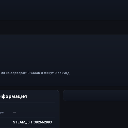
мя на серверах: 0 часов 0 минут 0 секунд
нформация
—
ере
STEAM_0:1:392662993