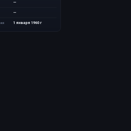
—
—
1 января 1960 г
ия