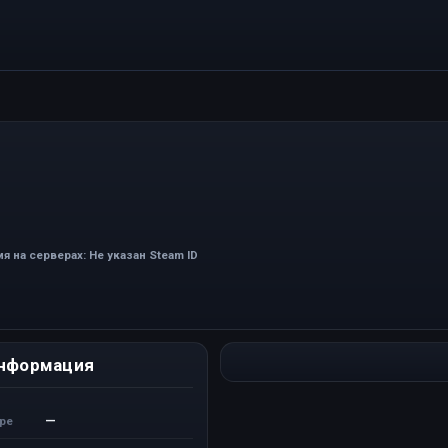
я на серверах: Не указан Steam ID
нформация
—
ере