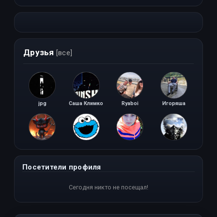
Друзья
[все]
jpg
Саша Климко
Ryaboi
Игоряша
4epTeHoK_52rus
ТВОРОГ
Paniкa
Allo Bardo
Посетители профиля
Сегодня никто не посещал!