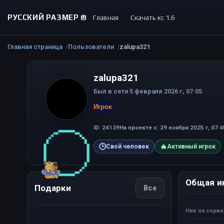
РУССКИЙ РАЗМЕР ©
Главная
Скачать кс 1.6
Главная страница
Пользователи
zalupa321
zalupa321
Был в сети 5 февраля 2026 г, 07:05
Игрок
ID: 24139
На проекте с: 29 ноября 2025 г, 07:4
🕒
🔥
Свой человек
Активный игрок
Общая и
Подарки
Все
Ник на серв