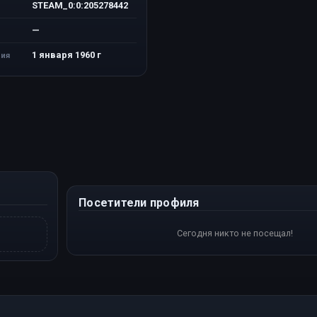
STEAM_0:0:205278442
—
1 января 1960 г
ия
Посетители профиля
Сегодня никто не посещал!