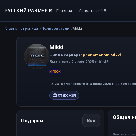
РУССКИЙ РАЗМЕР ©
Главная
Скачать кс 1.6
Главная страница
Пользователи
Mikki
Mikki
Ник на сервере:
phenomenom|Mikki
Был в сети 7 июля 2025 г, 01:45
Игрок
ID: 23157
На проекте с: 3 июля 2025 г, 04:50
Время 
🏛
Старожил
Общая и
Подарки
Все
Ник на серв