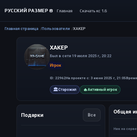
РУССКИЙ РАЗМЕР ©
Главная
Скачать кс 1.6
Главная страница
Пользователи
XAKEP
XAKEP
Был в сети 19 июля 2025 г, 20:22
Игрок
ID: 22962
На проекте с: 3 июня 2025 г, 21:05
Время 
🏛
🔥
Старожил
Активный игрок
Общая и
Подарки
Все
Ник на серв