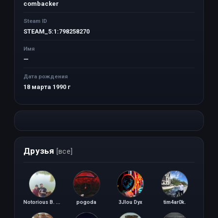
combacker
Steam ID
STEAM_5:1:798258270
Имя
—
Дата рождения
18 марта 1990 г
Друзья
[все]
Notorious B. I. G.
pogoda
3Jlou Dyx
tim4ar0k.