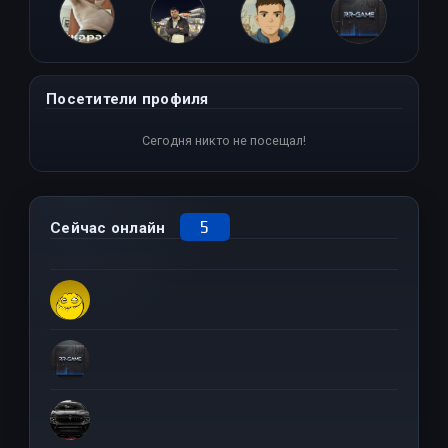
Lam6ada
Саша Рузикулов
023rus
otec
Посетители профиля
Сегодня никто не посещал!
5
Сейчас онлайн