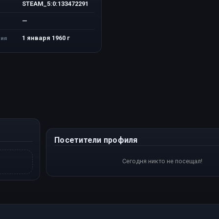
STEAM_5:0:133472291
—
1 января 1960 г
ия
Посетители профиля
Сегодня никто не посещал!