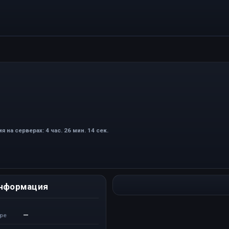
я на серверах: 4 час. 26 мин. 14 сек.
нформация
—
ере