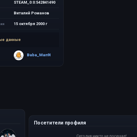
STEAM_0:0:542841490
Виталий Романов
15 октября 2000 г
ия
ые данные
Baba_Man9I
Посетители профиля
Сегодня никто не посещал!