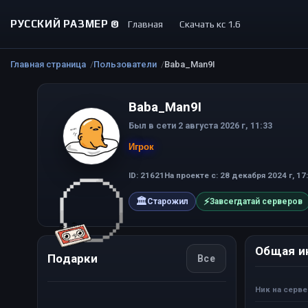
РУССКИЙ РАЗМЕР ©
Главная
Скачать кс 1.6
Главная страница
Пользователи
Baba_Man9I
Baba_Man9I
Был в сети 2 августа 2026 г, 11:33
Игрок
ID: 21621
На проекте с: 28 декабря 2024 г, 17
🏛
⚡
Старожил
Завсегдатай серверов
Общая и
Подарки
Все
Ник на серв