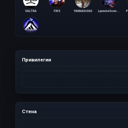
VALTRA
FIKS
YAMAKASI63
LyumineScenciya
P
6am6y4a
Привилегии
Стена