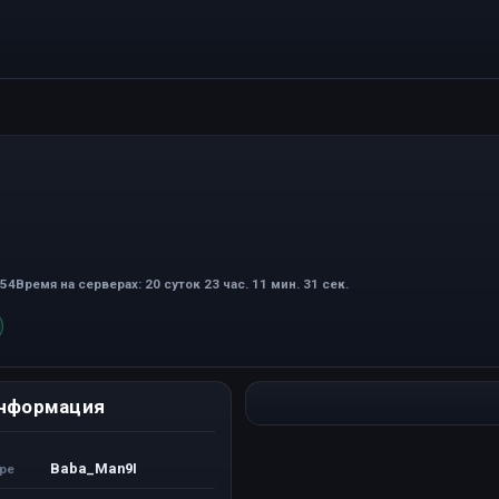
:54
Время на серверах: 20 суток 23 час. 11 мин. 31 сек.
нформация
Baba_Man9I
ере