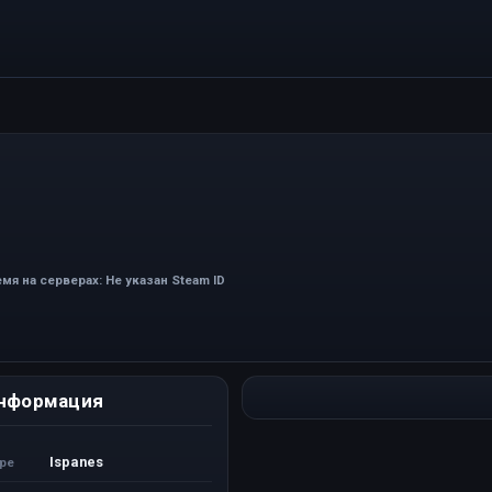
мя на серверах: Не указан Steam ID
нформация
Ispanes
ере