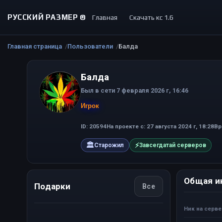
РУССКИЙ РАЗМЕР ©
Главная
Скачать кс 1.6
Главная страница
Пользователи
Балда
Балда
Был в сети 7 февраля 2026 г, 16:46
Игрок
ID: 20594
На проекте с: 27 августа 2024 г, 18:28
Вр
🏛
⚡
Старожил
Завсегдатай серверов
Общая и
Подарки
Все
Ник на серв