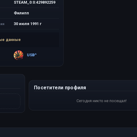
STEAM_0:0:429892259
Филипп
30 июля 1991 г
ия
ые данные
USB^
Посетители профиля
Сегодня никто не посещал!