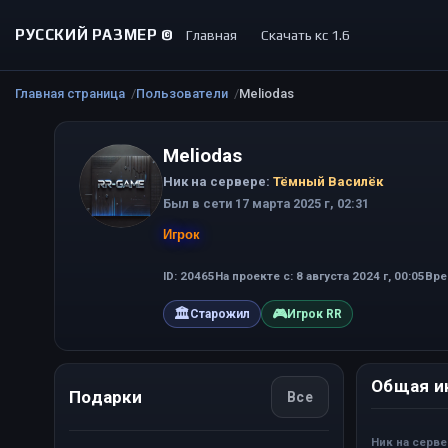
РУССКИЙ РАЗМЕР ©
Главная
Скачать кс 1.6
Главная страница
Пользователи
Meliodas
Meliodas
Ник на сервере:
Тёмный Василёк
Был в сети 17 марта 2025 г, 02:31
Игрок
ID: 20465
На проекте с: 8 августа 2024 г, 00:05
Вре
🏛
🎮
Старожил
Игрок RR
Общая и
Подарки
Все
Ник на серв