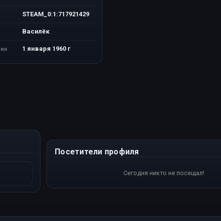
STEAM_0:1:717921429
Василёк
1 января 1960 г
ия
Посетители профиля
Сегодня никто не посещал!