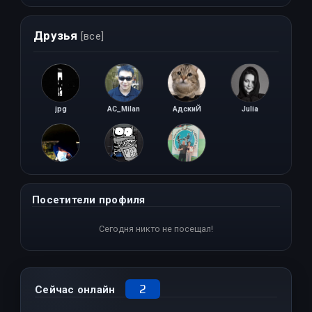
Друзья
[все]
jpg
AC_Milan
АдскиЙ
Julia
delta___3
Albert S.
bob1988
Посетители профиля
Сегодня никто не посещал!
2
Сейчас онлайн