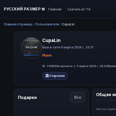
РУССКИЙ РАЗМЕР ©
Главная
Скачать кс 1.6
Главная страница
Пользователи
CupaLin
CupaLin
Был в сети 9 марта 2024 г, 10:31
Игрок
ID: 19683
На проекте с: 9 марта 2024 г, 06:52
Время
🏛
Старожил
Общая и
Подарки
Все
Ник на серв