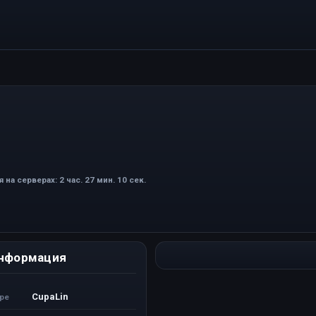
 на серверах: 2 час. 27 мин. 10 сек.
нформация
CupaLin
ере