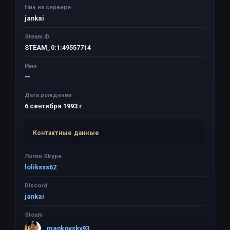
Ник на сервере
jankai
Steam ID
STEAM_0:1:49557714
Имя
—
Дата рождения
6 сентября 1993 г
Контактные данные
Логин Skype
loliksss62
Discord
jankai
Steam
mankovsky93