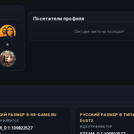
Посетители профиля
Сегодня никто не посещал!
.q.
072
ИЙ РАЗМЕР ® RR-GAME.RU
РУССКИЙ РАЗМЕР ® ТИ
DUST2
ИФИКАТОР
ИДЕНТИФИКАТОР
_0:1:109822527
STEAM_0:1:109822527
И