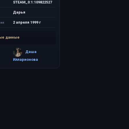
STEAM_0:1:109822527
Дарья
2 апреля 1999 г
ия
ые данные
Даша
Илларионова