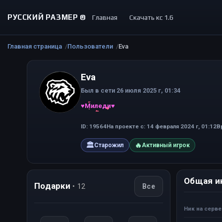
РУССКИЙ РАЗМЕР ©
Главная
Скачать кс 1.6
Главная страница
Пользователи
Eva
Eva
Был в сети 26 июля 2025 г, 01:34
♥Миледи♥
ID: 19564
На проекте с: 14 февраля 2024 г, 01:12
В
🏛
🔥
Старожил
Активный игрок
Общая и
Подарки
• 12
Все
Ник на серв