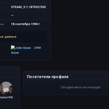
STEAM_5:1:1879227335
—
18 сентября 1994 г
ия
ые данные
John
Snow
Посетители профиля
Сегодня никто не посещал!
Galina1993