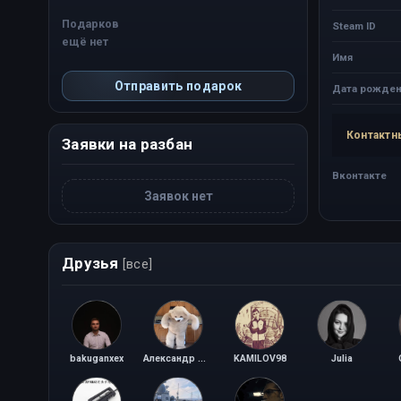
Подарков
Steam ID
ещё нет
Имя
Отправить подарок
Дата рожден
Контактн
Заявки на разбан
Вконтакте
Заявок нет
Друзья
[все]
bakuganxex
Александр Московский
KAMILOV98
Julia