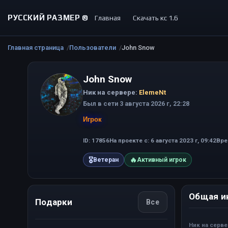
РУССКИЙ РАЗМЕР ©
Главная
Скачать кс 1.6
Главная страница
Пользователи
John Snow
John Snow
Ник на сервере:
ElemeNt
Был в сети 3 августа 2026 г, 22:28
Игрок
ID: 17856
На проекте с: 6 августа 2023 г, 09:42
Вре
🎖
🔥
Ветеран
Активный игрок
Общая и
Подарки
Все
Ник на серв