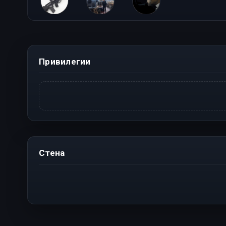
MEIRIM
iNfluence
Ckandal
Привилегии
Стена