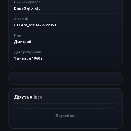
Ник на сервере
DimaS q[o_o]p
Steam ID
STEAM_5:1:1479722353
Имя
Дмитрий
Дата рождения
1 января 1960 г
Друзья
[все]
Друзей нет