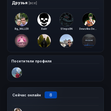
Друзья
[все]
Bg_MiLLER
Хайт
S1mps0N
Devo4ka Demon
H_Funtick
4ik
RAMS
kds
Посетители профиля
8
Сейчас онлайн