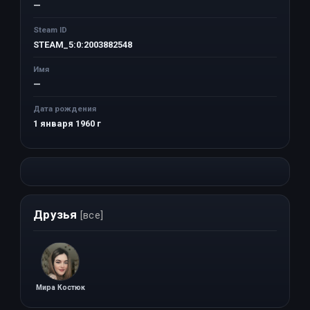
—
Steam ID
STEAM_5:0:2003882548
Имя
—
Дата рождения
1 января 1960 г
Друзья
[все]
Мира Костюк