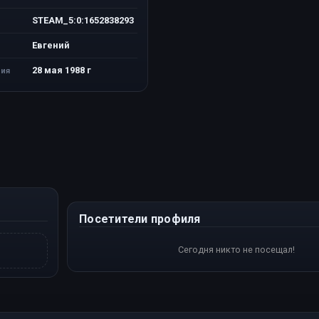
STEAM_5:0:1652838293
Евгений
28 мая 1988 г
ия
Посетители профиля
Сегодня никто не посещал!