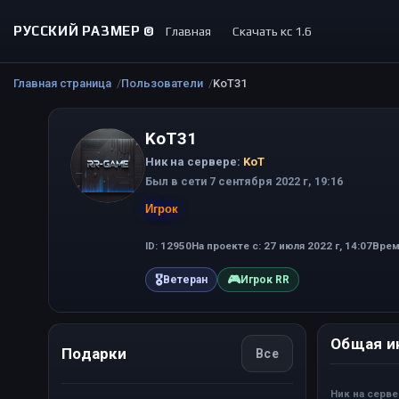
РУССКИЙ РАЗМЕР ©
Главная
Скачать кс 1.6
Главная страница
Пользователи
KoT31
KoT31
Ник на сервере:
KoT
Был в сети 7 сентября 2022 г, 19:16
Игрок
ID: 12950
На проекте с: 27 июля 2022 г, 14:07
Время
🎖
🎮
Ветеран
Игрок RR
Общая и
Подарки
Все
Ник на серв