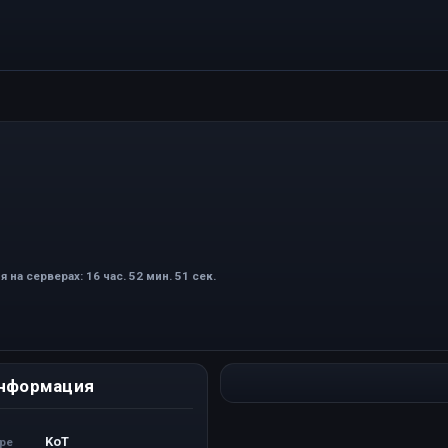
 на серверах: 16 час. 52 мин. 51 сек.
нформация
KoT
ере