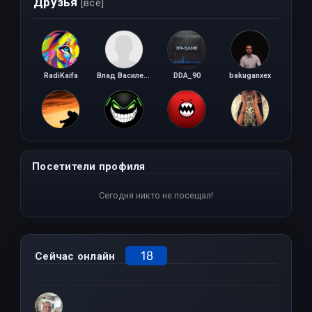
Друзья
[все]
RadiKaifa
Влад Василевич
DDA_90
bakuganxex
Макс Мяличкин
Санкции
r3d
Odolji yunost
Посетители профиля
Сегодня никто не посещал!
18
Сейчас онлайн