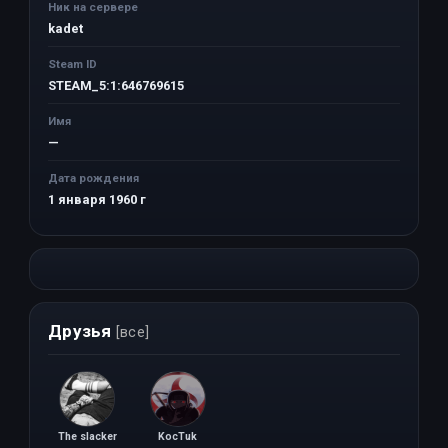
Ник на сервере
kadet
Steam ID
STEAM_5:1:646769615
Имя
—
Дата рождения
1 января 1960 г
Друзья
[все]
The slacker
KocTuk