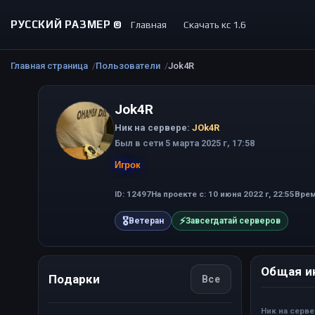
РУССКИЙ РАЗМЕР ©
Главная
Скачать кс 1.6
Главная страница
Пользователи
Jok4R
Jok4R
Ник на сервере:
JOk4R
Был в сети 5 марта 2025 г, 17:58
Игрок
ID: 12497
На проекте с: 10 июня 2022 г, 22:55
Врем
🎖
⚡
Ветеран
Завсегдатай серверов
Общая и
Подарки
Все
Ник на серв