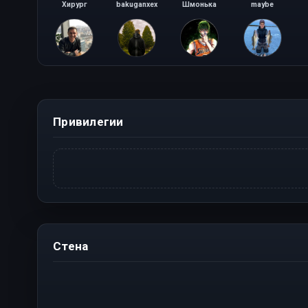
Хирург
bakuganxex
Шмонька
maybe
DEN
4ik
Devo4ka Demon
twixer
Привилегии
Стена