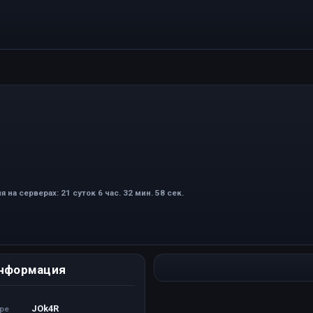
я на серверах: 21 суток 6 час. 32 мин. 58 сек.
нформация
JOk4R
ере