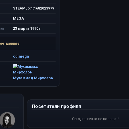
STEAM_5:1:1682023979
MEGA
23 марта 1990 г
ия
ые данные
od.mega
Мухаммад Мирхолов
Посетители профиля
Сегодня никто не посещал!