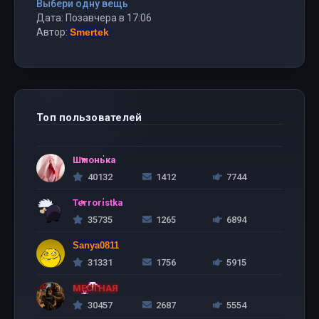
Выбери одну вещь
Дата: Позавчера в 17:06
Автор:
Smertek
Топ пользователей
Шмонька
40132
1412
7744
Terroristka
35735
1265
6894
Sanya0811
31331
1756
5915
МЕСТНАЯ
30457
2687
5554