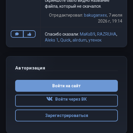
скриншоте было видно название
файла, который не скачался.
Отредактировал:
bakuganxex
, 7 июля
2026 г, 19:14
Спасибо сказали:
MaKsB9
,
RAZRUHA
,
Aleks 1
,
Quick
,
alirdum
,
утенок
Авторизация
Войти на сайт
Войти через ВК
Зарегистрироваться