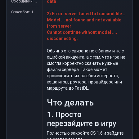
Сообщений: 70
data
Спасибок: 1825
2) Error: server failed to transmit file ...
Model ... not found and not available
from server
Cannot continue without model ...,
disconnecting.
Обычно это связано не с баном и не с
ошибкой аккаунта, а с тем, что игра не
смогла корректно скачать нужные
файлы сервера. Такое может
происходить из-за сбоя интернета,
кэша игры, роутера, провайдера или
маршрута до FastDL.
Что делать
1. Просто
перезайдите в игру
Полностью закройте CS 1.6 и зайдите