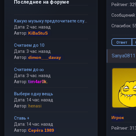
Последнее на форуме
Рейтинг: 32
Сообщений:
Какую музыку предпочитаете слушать?
Спасибок: 5
Дата: 2 час. назад
Автор:
KiBaStuS
Ответ
Считаем до 10
Дата: 3 час. назад
Sanya0811
Автор:
dimon___davay
Считаем до ∞
Дата: 3 час. назад
Автор:
tim4ar0k.
Выбери одну вещь
Дата: 14 час. назад
Автор:
henasi
Игрок
Ставь +
Дата: 14 час. назад
Рейтинг: 31
Автор:
Серёга 1989