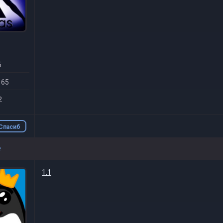
5
 65
2
Спасиб
о
e
1.1