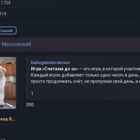
 1754
914
Спасиб
о
р Московский
bakuganxex писал:
Игра «Считаем до ∞»
— это игра, в которой участ
Каждый игрок добавляет только одно число в день,
просто продолжать счёт, не пропуская свой день, и 
1
000
Гл. смотритель RR-GAME
1