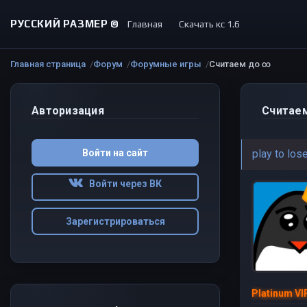
РУССКИЙ РАЗМЕР ©
Главная
Скачать кс 1.6
Главная страница
Форум
Форумные игры
Считаем до ∞
Авторизация
Считае
Войти на сайт
play to los
Войти через ВК
Зарегистрироваться
Platinum VI