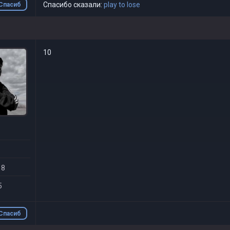
Спасибо сказали:
play to lose
Спасиб
о
10
 8
5
Спасиб
о