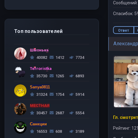
Сообщений:
Спасибок: 5
Ответ
Топ пользователей
Александ
Шмонька
40082
1412
7734
Terroristka
35730
1265
6893
Sanya0811
31324
1754
5914
МЕСТНАЯ
30457
2687
5554
Санкции
Рейтинг: 12
16553
608
3189