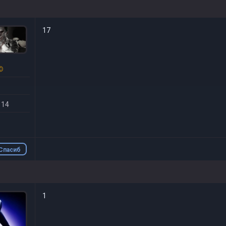
17
©
 14
Спасиб
о
1