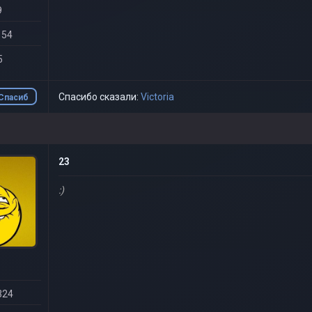
9
 54
5
Спасибо сказали:
Victoria
Спасиб
о
23
:)
324