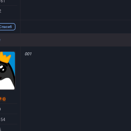
 61
2
Спасиб
о
e
001
P ©
9
 54
5