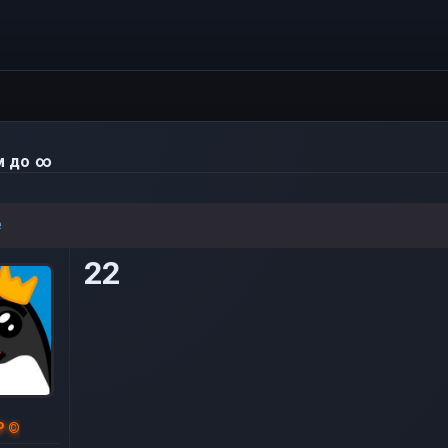
м до ∞
e
22
P ©