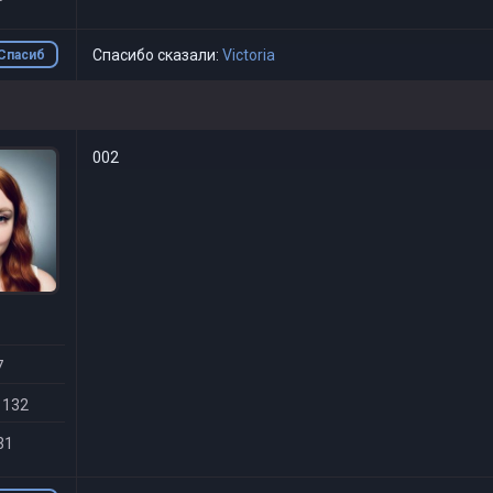
Спасибо сказали:
Victoria
Спасиб
о
002
7
 132
31