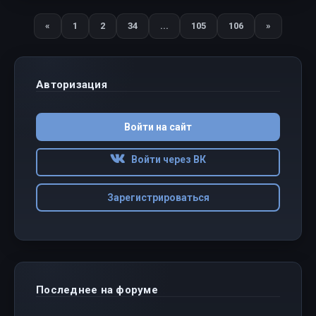
«
1
2
34
...
105
106
»
Назад
Вперед
Авторизация
Войти на сайт
Войти через ВК
Зарегистрироваться
Последнее на форуме