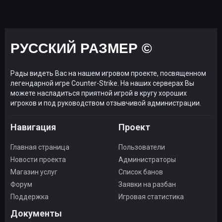
РУССКИЙ РАЗМЕР ©
Рады видеть Вас на нашем игровом проекте, посвященном
легендарной игре Counter-Strike. На наших серверах Вы
можете насладиться приятной игрой в кругу хороших
игроков и под руководством отзывчивой администрации.
Навигация
Проект
Главная страница
Пользователи
Новости проекта
Администраторы
Магазин услуг
Список банов
Форум
Заявки на разбан
Поддержка
Игровая статистика
Документы