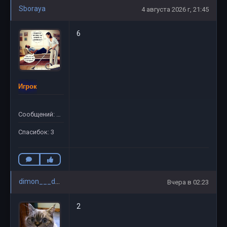
Sboraya
4 августа 2026 г, 21:45
6
Игрок
Сообщений: 20
Спасибок: 3
dimon___davay
Вчера в 02:23
2