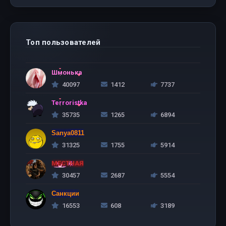
Топ пользователей
Шмонька
40097
1412
7737
Terroristka
35735
1265
6894
Sanya0811
31325
1755
5914
МЕСТНАЯ
30457
2687
5554
Санкции
16553
608
3189