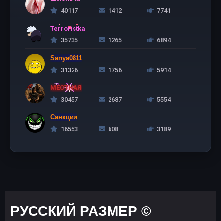
40117
1412
7741
Terroristka
35735
1265
6894
Sanya0811
31326
1756
5914
МЕСТНАЯ
30457
2687
5554
Санкции
16553
608
3189
РУССКИЙ РАЗМЕР ©