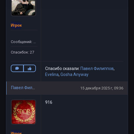
Игрок
Сообщений: 14
Спасибок: 27
Спасибо сказали:
Павел Филиппов
,
Evelina
,
Gosha Anyway
Павел Филиппов
15 декабря 2025 г, 09:36
916
Игрок