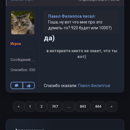
Павел Филиппов писал:
Гоша, ну вот что мне про это
думать-то? 920 будет или 1000?)
да)
Игрок
в интернете никто не знает, что ты
кот)
Сообщений: 311
Спасибок: 330
Спасибо сказали:
Павел Филиппов
«
1
2
747
...
843
844
»
Назад
Вперед