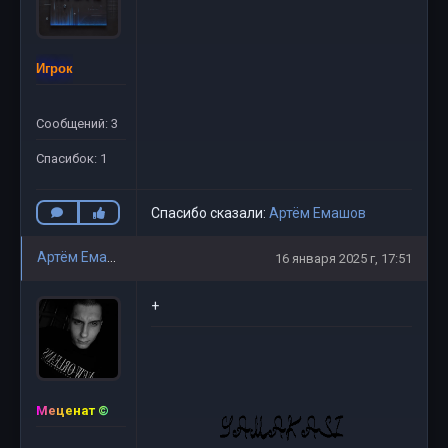
Игрок
Сообщений: 3
Спасибок: 1
Спасибо сказали:
Артём Емашов
Артём Емашов
16 января 2025 г, 17:51
+
Меценат ©