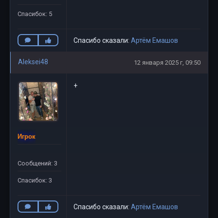
Спасибок: 5
Спасибо сказали:
Артём Емашов
Aleksei48
12 января 2025 г, 09:50
+
Игрок
Сообщений: 3
Спасибок: 3
Спасибо сказали:
Артём Емашов