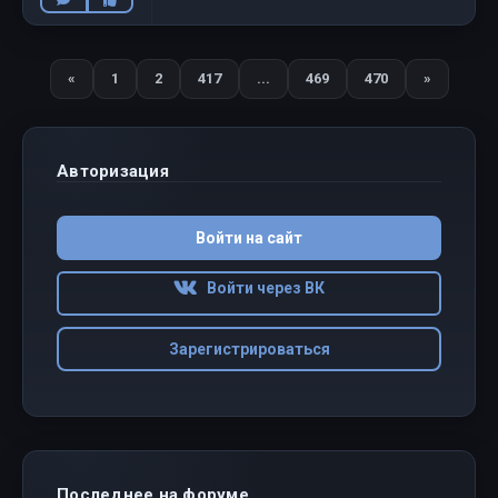
«
1
2
417
...
469
470
»
Назад
Вперед
Авторизация
Войти на сайт
Войти через ВК
Зарегистрироваться
Последнее на форуме