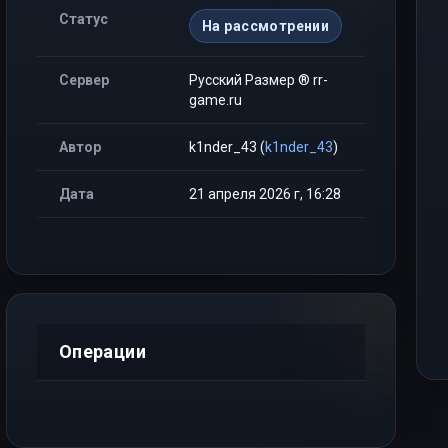
Статус
На рассмотрении
Сервер
Русский Размер ® rr-
game.ru
Автор
k1nder_43 (
k1nder_43
)
Дата
21 апреля 2026 г, 16:28
Операции