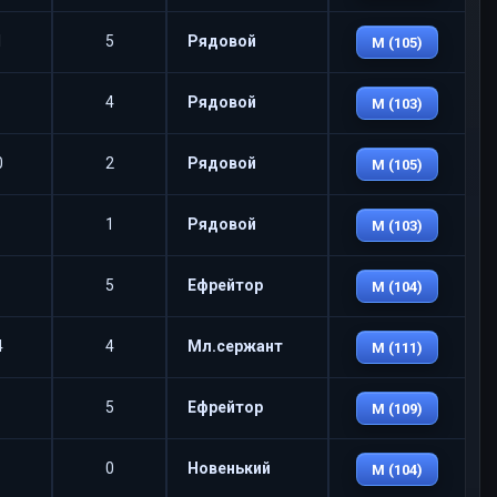
1
5
Рядовой
M (105)
4
Рядовой
M (103)
0
2
Рядовой
M (105)
1
Рядовой
M (103)
5
Ефрейтор
M (104)
4
4
Мл.сержант
M (111)
5
Ефрейтор
M (109)
0
Новенький
M (104)