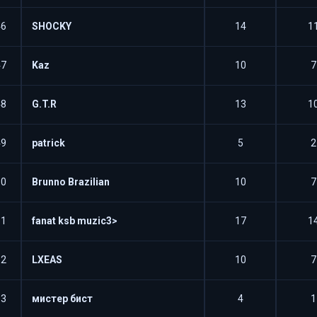
46
SHOCKY
14
1
47
Kaz
10
7
48
G.T.R
13
1
49
patrick
5
2
50
Brunno Brazilian
10
7
51
fanat ksb muzic3>
17
1
52
LXEAS
10
7
53
мистер бист
4
1