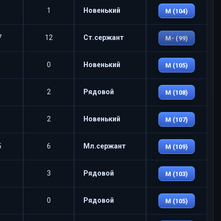
1
Новенький
M (104)
7
12
Ст.сержант
M- (99)
0
Новенький
M (105)
2
Рядовой
M (108)
2
Новенький
M (107)
5
6
Мл.сержант
M (109)
3
Рядовой
M (103)
0
Рядовой
M (105)