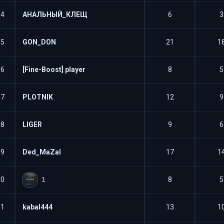
54
АНАЛЬНЫЙ_КЛЕЩ
6
3
55
GON_DON
21
1
56
[Fine-Boost] player
8
5
57
PLOTNIK
12
9
58
LIGER
9
6
59
Ded_MaZaI
17
1
1
60
8
5
61
kabal444
13
1