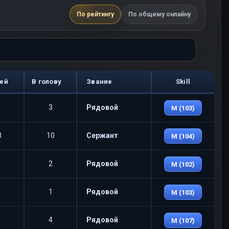
По рейтингу
По общему онлайну
ей
В голову
Звание
Skill
3
Рядовой
M (103)
3
10
Сержант
M (104)
2
Рядовой
M (102)
1
Рядовой
M (103)
4
Рядовой
M (107)