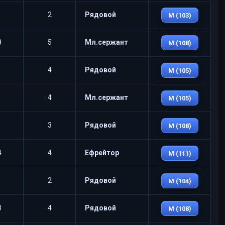
2
Рядовой
M (103)
8
5
Мл.сержант
M (108)
4
Рядовой
M (105)
4
Мл.сержант
M (105)
3
Рядовой
M (108)
4
4
Ефрейтор
M (111)
2
Рядовой
M (104)
0
4
Рядовой
M (108)