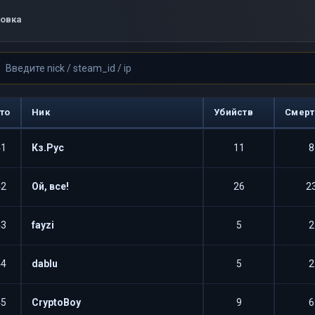
овка
то
Ник
Убийств
Смерт
41
Кз.Рус
11
8
42
Ой, все!
26
2
43
fayzi
5
2
44
dablu
5
2
45
CryptoBoy
9
6