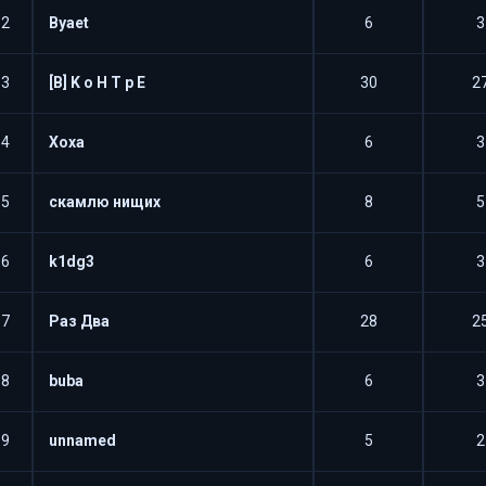
62
Byaet
6
3
63
[B] K o H T p E
30
2
64
Xoxa
6
3
65
скамлю нищих
8
5
66
k1dg3
6
3
67
Раз Два
28
2
68
buba
6
3
69
unnamed
5
2