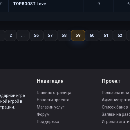
70
TOPBOOST|Love
9
6
1
2
...
56
57
58
59
60
61
62
Навигация
Проект
Главная страница
Пользователи
ндарной игре
Новости проекта
Администрат
ной игрой в
трации.
Магазин услуг
Список банов
Форум
Заявки на раз
Поддержка
Игровая стати