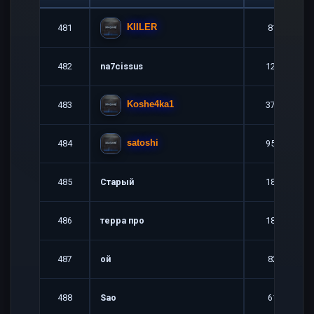
481
81
KIILER
482
na7cissus
127
483
374
Koshe4ka1
484
952
satoshi
485
Старый
181
486
терра про
183
487
ой
82
488
Sao
61