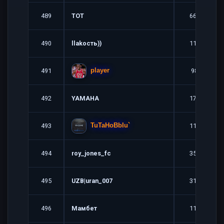
489
TOT
666
490
llakocть))
116
491
98
player
492
YAMAHA
176
493
119
TuTaHoBbIu`
494
roy_jones_fc
356
495
UZB|uran_007
313
496
Мамбет
114