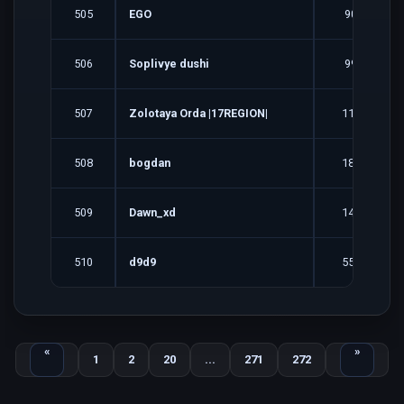
505
EGO
90
506
Soplivye dushi
99
507
Zolotaya Orda |17REGION|
114
508
bogdan
185
509
Dawn_xd
143
510
d9d9
555
Назад
Вперед
«
»
1
2
20
...
271
272