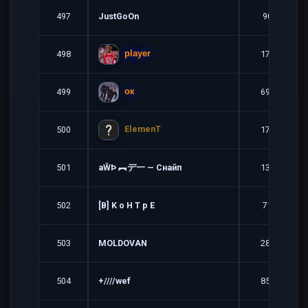
497
JustGoOn
90
498
179
player
499
698
ок
ElemenT
500
172
501
aŴÞ ︻デ一 — Снайп
139
502
[B] K o H T p E
71
503
MOLDOVAN
282
504
+////wef
851