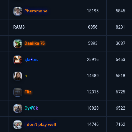
Pheromone
18195
5845
RAM$
8856
8231
Danilka 75
5893
3687
skill.eu
25916
5453
n
0
14489
5518
Fliz
1
12315
6725
Cy4'Ok
2
18828
6522
I don't play well
3
14746
7162