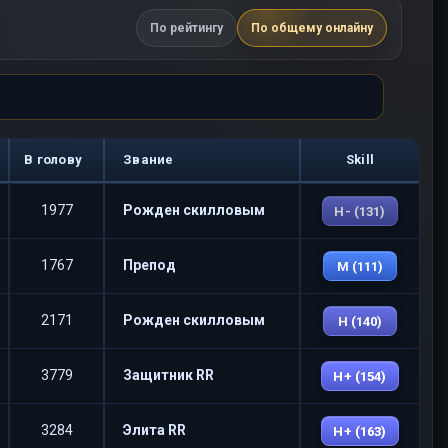
По рейтингу
По общему онлайну
В голову
Звание
Skill
1977
Рожден скилловым
H- (131)
1767
Препод
M (111)
2171
Рожден скилловым
H (140)
3779
Защитник RR
H+ (154)
3284
Элита RR
H+ (163)