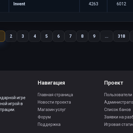
0
Invent
4263
6012
1
2
3
4
5
6
7
8
9
...
318
Навигация
Проект
Главная страница
Пользователи
ндарной игре
Новости проекта
Администрат
ной игрой в
трации.
Магазин услуг
Список банов
Форум
Заявки на раз
Поддержка
Игровая стати