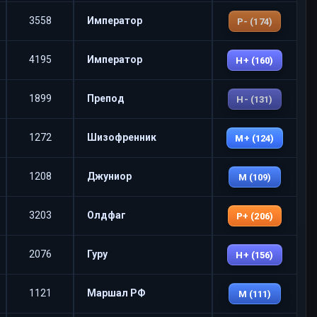
3558
Император
P- (174)
4195
Император
H+ (160)
1899
Препод
H- (131)
1272
Шизофренник
M+ (124)
1208
Джуниор
M (109)
3203
Олдфаг
P+ (206)
2076
Гуру
H+ (156)
1121
Маршал РФ
M (111)