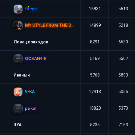
Olejek
4
16831
5613
MY STYLE FROM THE DARK SIDE
5
14899
5218
6
Ловец приходов
8291
6630
OCEAN4IK
7
5169
5507
8
Иваныч
5768
5893
9-КА
9
17413
5055
pukal
0
10823
5370
1
ILYA
5235
7163