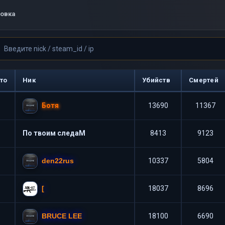
овка
то
Ник
Убийств
Смертей
Ботя
13690
11367
По твоим следаM
8413
9123
den22rus
10337
5804
[
18037
8696
BRUCE LEE
18100
6690