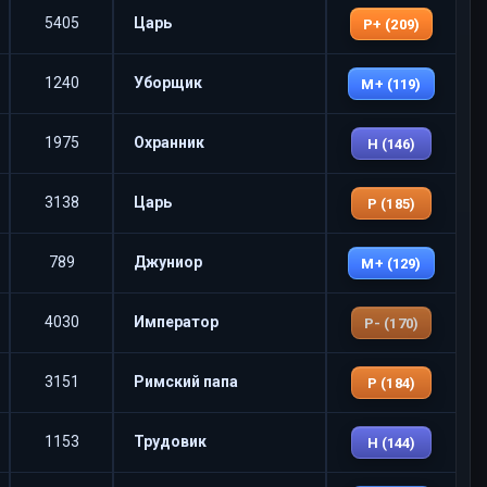
5405
Царь
P+ (209)
1240
Уборщик
M+ (119)
1975
Охранник
H (146)
3138
Царь
P (185)
789
Джуниор
M+ (129)
4030
Император
P- (170)
3151
Римский папа
P (184)
1153
Трудовик
H (144)