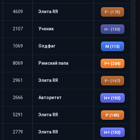
4609
Элита RR
P- (175)
2107
Ученик
H- (133)
1069
Олдфаг
M (113)
8069
Римский папа
P+ (209)
2961
Элита RR
P- (167)
2666
Авторитет
H+ (152)
5291
Элита RR
P (185)
2779
Элита RR
H+ (152)