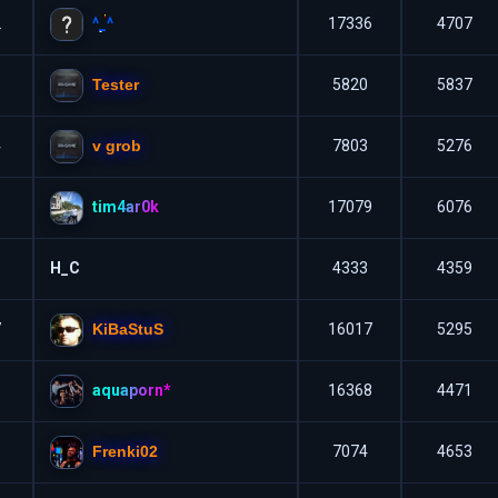
^_^
2
17336
4707
Tester
3
5820
5837
v grob
4
7803
5276
tim4ar0k
5
17079
6076
6
H_C
4333
4359
KiBaStuS
7
16017
5295
aquaporn*
8
16368
4471
Frenki02
9
7074
4653