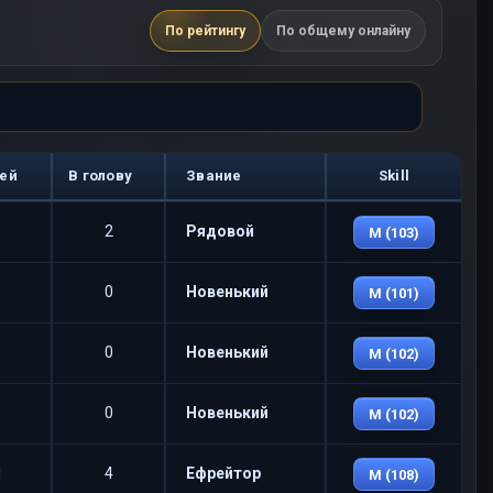
По рейтингу
По общему онлайну
ей
В голову
Звание
Skill
2
Рядовой
M (103)
0
Новенький
M (101)
0
Новенький
M (102)
0
Новенький
M (102)
1
4
Ефрейтор
M (108)