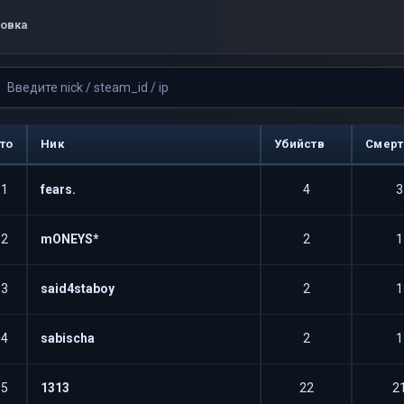
овка
то
Ник
Убийств
Смерт
61
fears.
4
3
62
mONEYS*
2
1
63
said4staboy
2
1
64
sabischa
2
1
65
1313
22
2