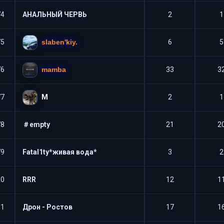
74
АНАЛЬНЫЙ ЧЕРВЬ
2
1
slaben'kiy.
75
6
5
mamba
76
33
3
М
77
2
1
78
＃empty
21
2
79
Fatal1ty*живая вода*
3
2
80
RRR
12
1
81
Дрон - Ростов
17
1