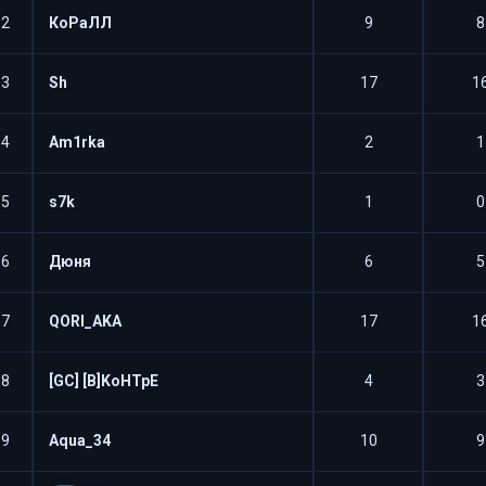
82
КоРаЛЛ
9
8
83
Sh
17
1
84
Am1rka
2
1
85
s7k
1
0
86
Дюня
6
5
87
QORI_AKA
17
1
88
[GC] [B]KoHTpE
4
3
89
Aqua_34
10
9