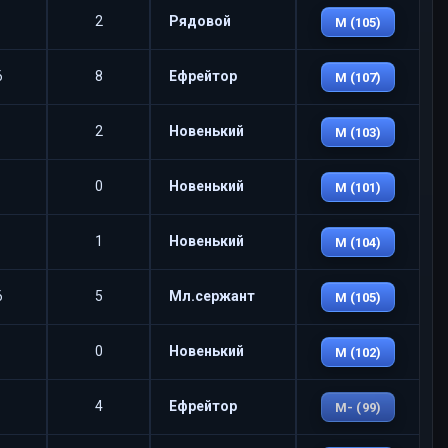
2
Рядовой
M (105)
6
8
Ефрейтор
M (107)
2
Новенький
M (103)
0
Новенький
M (101)
1
Новенький
M (104)
6
5
Мл.сержант
M (105)
0
Новенький
M (102)
4
Ефрейтор
M- (99)