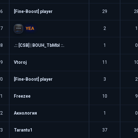
66
[Fine-Boost] player
29
2
YEA
67
2
1
68
.:: [CSB] | BOUH_TbMbI ::.
1
0
69
Vtoroj
11
1
70
[Fine-Boost] player
3
2
71
Freezee
10
9
72
Акнология
1
0
73
Tarantu1
37
3