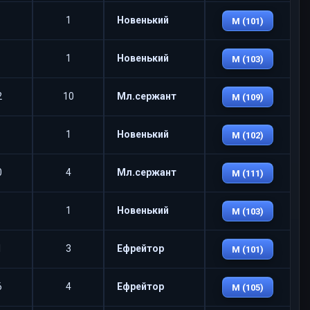
1
Новенький
M (101)
1
Новенький
M (103)
2
10
Мл.сержант
M (109)
1
Новенький
M (102)
0
4
Мл.сержант
M (111)
1
Новенький
M (103)
1
3
Ефрейтор
M (101)
6
4
Ефрейтор
M (105)