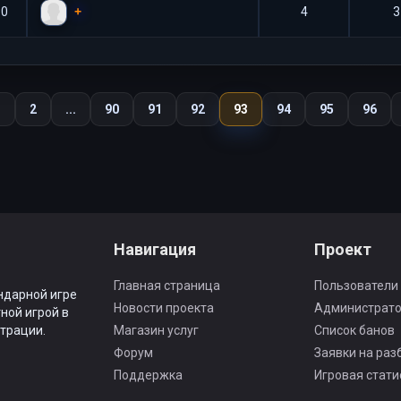
+
90
4
3
1
2
...
90
91
92
93
94
95
96
Навигация
Проект
Главная страница
Пользователи
ндарной игре
Новости проекта
Администрат
ной игрой в
трации.
Магазин услуг
Список банов
Форум
Заявки на раз
Поддержка
Игровая стати