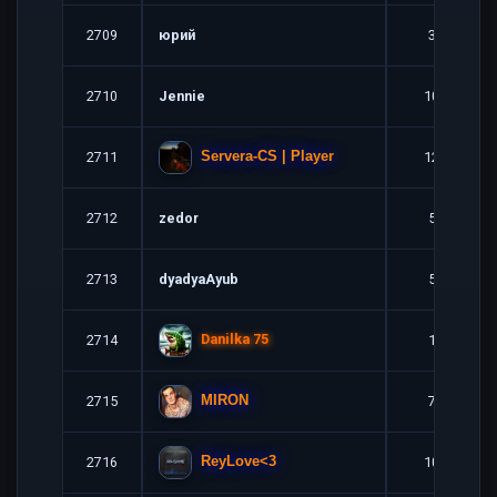
2709
юрий
3
2710
Jennie
10
2711
12
Servera-CS | Player
2712
zedor
5
2713
dyadyaAyub
5
Danilka 75
2714
1
2715
7
MIRON
2716
10
ReyLove<3