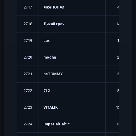
2717
яжеПОПАл
4
2718
Дикий грач
14
2719
Lux
1
2720
mocha
2
2721
neTOMMY
3
2722
712
8
2723
VITALIK
13
2724
ImperialHal*-*
12