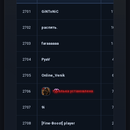
2701
GiNToNiC
11
2702
распять.
10
2703
faraaaaaa
15
2704
PyaV
4
2705
Online_Venik
6
тypeлькa ycтaнoвлeнa
2706
7
2707
9i
7
2708
[Fine-Boost] player
2