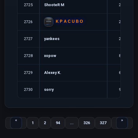
2725
ShooteR М
2
2726
2
K P A C U B O
2727
yankees
2
2728
xopow
8
2729
Alexey K.
6
2730
sorry
9
Назад
Вперед
«
»
1
2
94
...
326
327