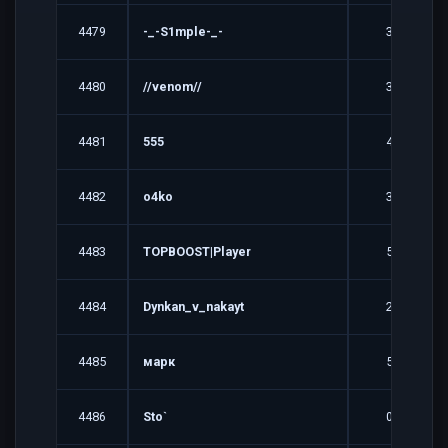
4479
-_-S1mple-_-
3
4480
//venom//
3
4481
555
4
4482
o4ko
3
4483
TOPBOOST|Player
5
4484
Dynkan_v_nakayt
2
4485
марк
5
4486
Sto`
0