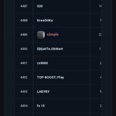
4487
020
10
4488
KreeDitKa
7
4489
22
s1mple
4490
D}I{uHTeJIbMeH
11
4491
zx9000
2
4492
TOP-BOOST| Play
4
4493
LAБУБУ
9
4494
fv 15
2