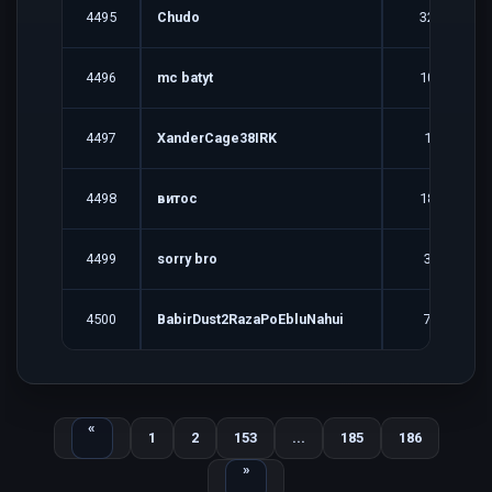
4495
Chudo
32
4496
mc batyt
10
4497
XanderCage38IRK
1
4498
витос
18
4499
sorry bro
3
4500
BabirDust2RazaPoEbluNahui
7
Назад
«
1
2
153
...
185
186
Вперед
»