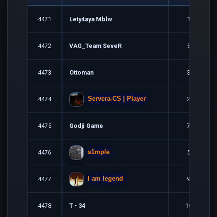
4471
Lety4aya Mblw
1
4472
VAG_Team|SeveR
5
4473
Ottoman
3
4474
2
Servera-CS | Player
4475
Godji Game
7
4476
5
s1mple
4477
9
I am legend
4478
T - 34
10