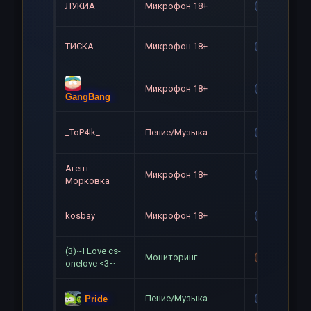
ЛУКИА
Микрофон 18+
Gag
ТИСКА
Микрофон 18+
Gag
Микрофон 18+
Gag
GangBang
_ToP4Ik_
Пение/Музыка
Gag
Агент
Микрофон 18+
Gag
Морковка
kosbay
Микрофон 18+
Gag
(3)~I Love cs-
Мониторинг
Mute+Gag
onelove <3~
Пение/Музыка
Pride
Gag