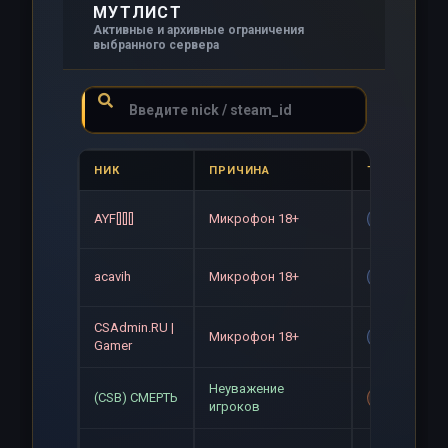
МУТЛИСТ
Активные и архивные ограничения
выбранного сервера
НИК
ПРИЧИНА
ТИП
AYF[][][]
Микрофон 18+
Gag
acavih
Микрофон 18+
Gag
CSAdmin.RU |
Микрофон 18+
Gag
Gamer
Неуважение
(CSB) СМЕРТЬ
Mute+Gag
игроков