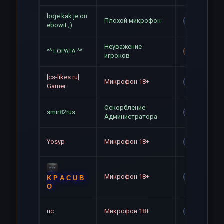
boje kak je on
Плохой микрофон
Gag
ebowit ;)
Неуважение
^^ LOPATA ^^
Mute+Gag
игроков
[cs-likes.ru]
Микрофон 18+
Gag
Gamer
Оскорбление
smir82rus
Mute
Администратора
Yosyp
Микрофон 18+
Gag
Микрофон 18+
Gag
K P A C U B
O
ric
Микрофон 18+
Gag