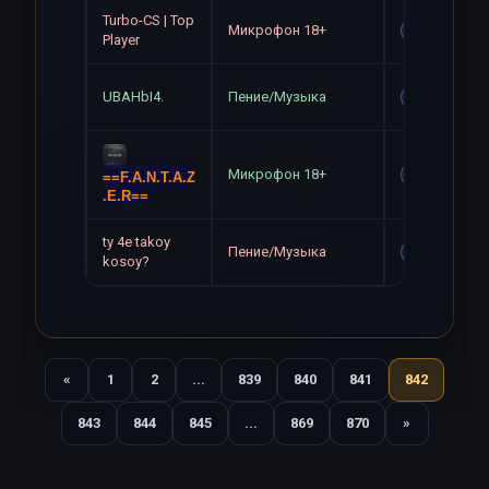
Turbo-CS | Top
Микрофон 18+
Gag
Player
UBAHbI4.
Пение/Музыка
Gag
Микрофон 18+
Gag
==F.A.N.T.A.Z
.E.R==
ty 4e takoy
Пение/Музыка
Gag
kosoy?
«
1
2
...
839
840
841
842
Назад
843
844
845
...
869
870
»
Вперед