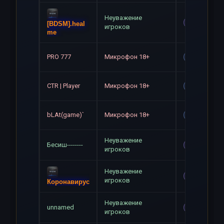
Неуважение
Mute
[BDSM].heal
игроков
me
PRO 777
Микрофон 18+
Gag
CTR | Player
Микрофон 18+
Gag
bLAt(game)`
Микрофон 18+
Gag
Неуважение
Бесиш--------
Mute
игроков
Неуважение
Mute
игроков
Коронавирус
Неуважение
unnamed
Mute
игроков