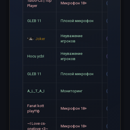
Turbo-CS | Top
Микрофон 18+
Gag
Player
GLEB 11
Плохой микрофон
Gag
Неуважение
Mute
Joker
игроков
Неуважение
Hocu ycbI
Mute
игроков
GLEB 11
Плохой микрофон
Gag
A_L_T_A_I
Мониторинг
Gag
Fanat kott
Микрофон 18+
Gag
play!!!ф
~I Love cs-
Микрофон 18+
Gag
onelove <3~