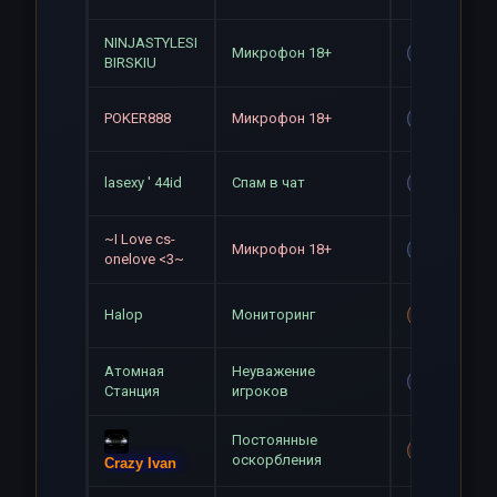
NINJASTYLESI
Микрофон 18+
Gag
BIRSKIU
POKER888
Микрофон 18+
Gag
lasexy ' 44id
Спам в чат
Mute
~I Love cs-
Микрофон 18+
Gag
onelove <3~
Halop
Мониторинг
Mute+Gag
Атомная
Неуважение
Mute
Станция
игроков
Постоянные
Mute+Gag
оскорбления
Crazy Ivan