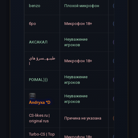
benzo
Плохой микрофон
Gag
бро
Микрофон 18+
Gag
Неуважение
АКСАКАЛ
Mute
игроков
طيبـهہسرؤ هاي
Микрофон 18+
Gag
ا
Неуважение
POIMAL)))
Mute
игроков
Неуважение
Mute
игроков
Andryxa *D
CS-likes.ru |
Причина не указана
Mute+Gag
original rus
Turbo-CS | Top
Микрофон 18+
Gag