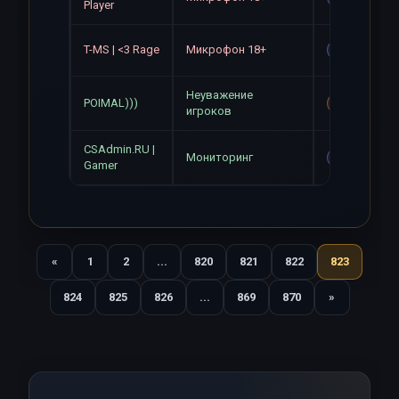
Player
T-MS | <3 Rage
Микрофон 18+
Gag
Неуважение
POIMAL)))
Mute+Gag
игроков
CSAdmin.RU |
Мониторинг
Mute
Gamer
«
1
2
...
820
821
822
823
Назад
824
825
826
...
869
870
»
Вперед