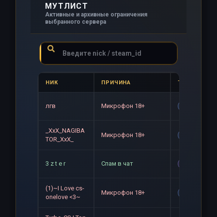
МУТЛИСТ
Активные и архивные ограничения
выбранного сервера
НИК
ПРИЧИНА
ТИП
лгв
Микрофон 18+
Gag
_XxX_NAGIBA
Микрофон 18+
Gag
TOR_XxX_
3 z t e r
Спам в чат
Mute
(1)~I Love cs-
Микрофон 18+
Gag
onelove <3~